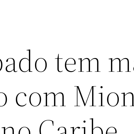
bado tem m
ão com Mion
 no Caribe