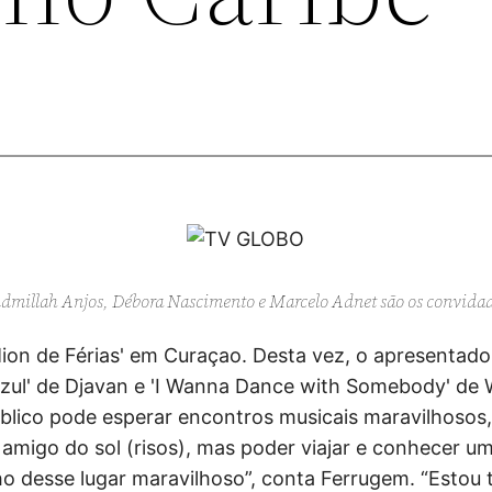
dmillah Anjos, Débora Nascimento e Marcelo Adnet são os convidad
on de Férias' em Curaçao. Desta vez, o apresentado
zul' de Djavan e 'I Wanna Dance with Somebody' de 
úblico pode esperar encontros musicais maravilhosos
amigo do sol (risos), mas poder viajar e conhecer um
ho desse lugar maravilhoso”, conta Ferrugem. “Estou