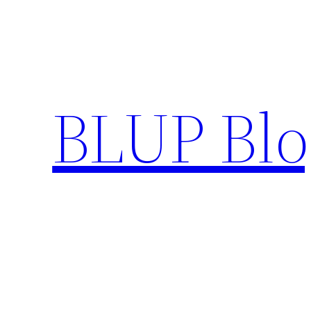
Pular
para
o
conteúdo
BLUP Blo