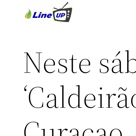
Neste sá
‘Caldeir
Curaçao,