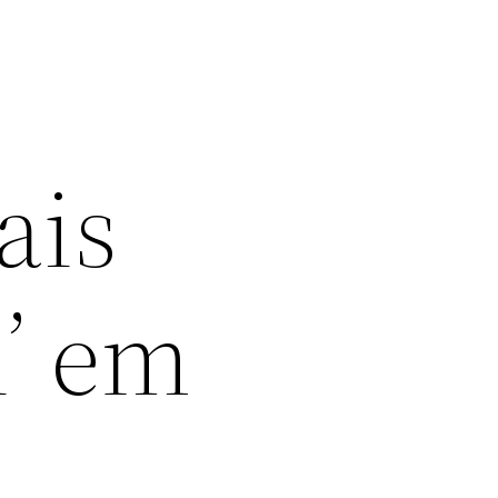
ais
’ em