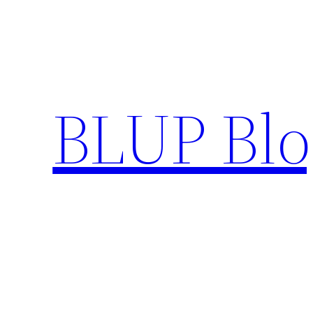
Pular
para
o
conteúdo
BLUP Blo