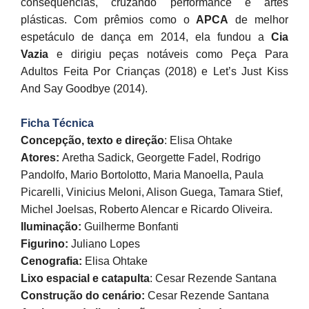
consequências, cruzando performance e artes
plásticas. Com prêmios como o
APCA
de melhor
espetáculo de dança em 2014, ela fundou a
Cia
Vazia
e dirigiu peças notáveis como Peça Para
Adultos Feita Por Crianças (2018) e Let’s Just Kiss
And Say Goodbye (2014).
Ficha Técnica
Concepção, texto e direção
: Elisa Ohtake
Atores:
Aretha Sadick, Georgette Fadel, Rodrigo
Pandolfo, Mario Bortolotto, Maria Manoella, Paula
Picarelli, Vinicius Meloni, Alison Guega, Tamara Stief,
Michel Joelsas, Roberto Alencar e Ricardo Oliveira.
Iluminação:
Guilherme Bonfanti
Figurino:
Juliano Lopes
Cenografia:
Elisa Ohtake
Lixo espacial e catapulta
: Cesar Rezende Santana
Construção do cenário:
Cesar Rezende Santana