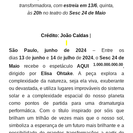
transformadora, com
estreia em 13/6
, quinta,
às
20h
no teatro do
Sesc 24 de Maio
Crédito: João Caldas
|
São Paulo, junho de 2024
– Entre os
dias
13
de
junho
e
14
de
julho
de
2024
, o
Sesc 24 de
1.000.000.000.00
Maio
recebe o espetáculo
AQUI
,
dirigido por
Elisa Ohtake
. A peça explora a
complexidade da natureza, seja ela viva, exuberante
ou devastada, e utiliza lugares improváveis do sistema
solar e a complexidade espacial do nosso planeta
como pontos de partida para uma dramaturgia
performática. Com o título inspirado por sóis que
brilham um trilhão de vezes mais que o nosso sol,
simboliza a esperança de um futuro mais brilhante e a
possibilidade de grandes transformações a partir do