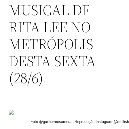
MUSICAL DE
RITA LEE NO
METRÓPOLIS
DESTA SEXTA
(28/6)
Foto @guilhermesamora | Reprodução Instagram @mellis